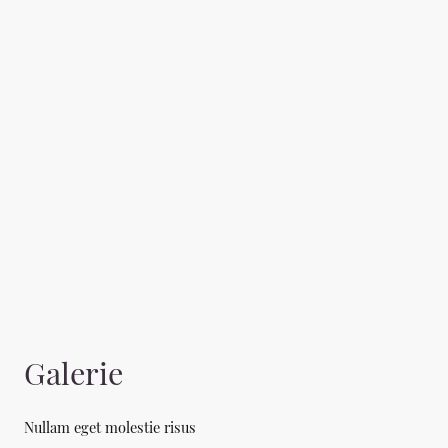
Erlebnis im
Team mit
Schmieden
und/oder Tango
Galerie
Nullam eget molestie risus