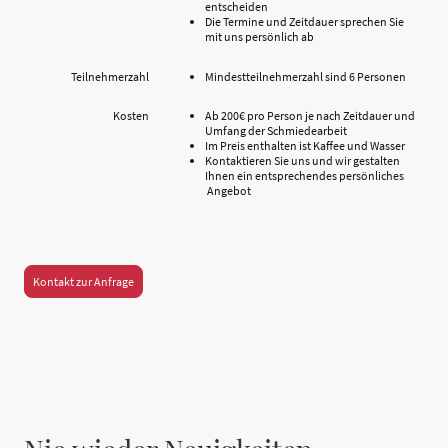
entscheiden
Die Termine und Zeitdauer sprechen Sie
mit uns persönlich ab
Teilnehmerzahl
Mindestteilnehmerzahl sind 6 Personen
Kosten
Ab 200€ pro Person je nach Zeitdauer und
Umfang der Schmiedearbeit
Im Preis enthalten ist Kaffee und Wasser
Kontaktieren Sie uns und wir gestalten
Ihnen ein entsprechendes persönliches
Angebot
Kontakt zur Anfrage