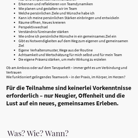
Erkennen und reflektieren von Teamdynamiken
Wie planen und gestalten wir im Team
Welche persönlichen Ziele und Wünsche habe ich
Kann ich meine persönlichen Stärken einbringen und entwickeln
Räume öffnen, Neues kreieren
Perspektivwechsel
Verständnis füreinander stärken
Wie ordne ich persönliche Wünsche in ein gemeinsames Ziel ein
Gibt es Notwendigkeiten auf dem Weg zum eigenen und gemeinsamen
Ziel
Eigene Verhaltensmuster, Wege aus der Routine
Achtsamkeit und Wertschätzung für mich selbst und für mein Team
Die eigene Präsenz stärken, um mehr Wirkung zu erzielen
Ob am Amboss oder auf dem Tanzparkett – immer geht es um Verbindung und
Vertrauen
Wie funktioniert gelingendes Teamwork – in der Praxis, im Körper, im Herzen?
Für die Teilnahme sind keinerlei Vorkenntnisse
erforderlich – nur Neugier, Offenheit und die
Lust auf ein neues, gemeinsames Erleben.
Was? Wie? Wann?