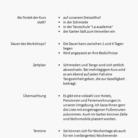
Wo findet der Kurs
auf unserem Dreiseithof
statt?
in der Schmiede
in der Tanzschule "La academia"
der Garten lädt zum Verweilen ein
Dauer des Workshops?
Die Dauer kann zwischen 1 und 4 Tagen
liegen
Wird angepasst an Ihre Bedürfnisse
Zeitplan
Schmieden und Tango wird sich zeitlich
abwechseln. Bei mehrtägigem Kurs wird
es am Abend auf jeden Fall eine
Tangoeinheit geben, die zur Geselligkeit
beiträgt.
Übernachtung
Es gibt eine vielzahl von Hotels,
Pensionen und Ferienwohnungen in
unserer Umgebung. Ich lasse Ihnen gern
die Liste mit eingetragenen Fußminuten
zukommen. Auch im Garten können Zelte
und Wohnmobile plaziert werden.
Termine
Sie können sich für Wochentage als auch
für ein (verlängertes) Wochenende